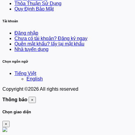
Thỏa Thuận Sử Dụng
Quy Định Bảo Mật
Tài khoản
Đăng nhập
Chưa có tài khoản? Đăng ký ngay
Quên mật khẩu? lấy lại mật khẩu
Nhà tuyển dụng
Chọn ngôn ngữ
Tiếng Việt
English
Copyright ©
2026 All rights reserved
Thông báo
×
Chọn giao diện
×