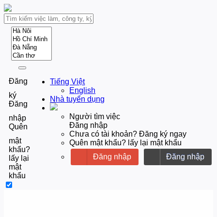
Đăng
Tiếng Việt
English
ký
Nhà tuyển dụng
Đăng
Người tìm việc
nhập
Đăng nhập
Quên
Chưa có tài khoản? Đăng ký ngay
mật
Quên mật khẩu? lấy lại mật khẩu
khẩu?
Đăng nhập
Đăng nhập
lấy lại
mật
khẩu