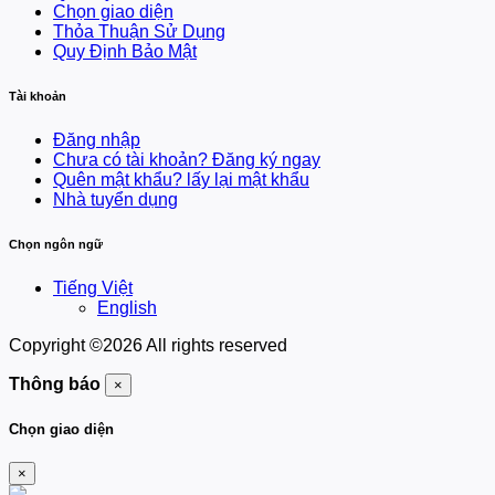
Chọn giao diện
Thỏa Thuận Sử Dụng
Quy Định Bảo Mật
Tài khoản
Đăng nhập
Chưa có tài khoản? Đăng ký ngay
Quên mật khẩu? lấy lại mật khẩu
Nhà tuyển dụng
Chọn ngôn ngữ
Tiếng Việt
English
Copyright ©
2026 All rights reserved
Thông báo
×
Chọn giao diện
×