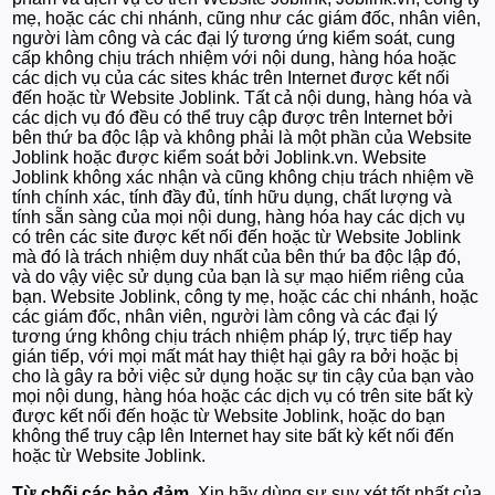
mẹ, hoặc các chi nhánh, cũng như các giám đốc, nhân viên,
người làm công và các đại lý tương ứng kiểm soát, cung
cấp không chịu trách nhiệm với nội dung, hàng hóa hoặc
các dịch vụ của các sites khác trên Internet được kết nối
đến hoặc từ Website Joblink. Tất cả nội dung, hàng hóa và
các dịch vụ đó đều có thể truy cập được trên Internet bởi
bên thứ ba độc lập và không phải là một phần của Website
Joblink hoặc được kiểm soát bởi Joblink.vn. Website
Joblink không xác nhận và cũng không chịu trách nhiệm về
tính chính xác, tính đầy đủ, tính hữu dụng, chất lượng và
tính sẵn sàng của mọi nội dung, hàng hóa hay các dịch vụ
có trên các site được kết nối đến hoặc từ Website Joblink
mà đó là trách nhiệm duy nhất của bên thứ ba độc lập đó,
và do vậy việc sử dụng của bạn là sự mạo hiểm riêng của
bạn. Website Joblink, công ty mẹ, hoặc các chi nhánh, hoặc
các giám đốc, nhân viên, người làm công và các đại lý
tương ứng không chịu trách nhiệm pháp lý, trực tiếp hay
gián tiếp, với mọi mất mát hay thiệt hại gây ra bởi hoặc bị
cho là gây ra bởi việc sử dụng hoặc sự tin cậy của bạn vào
mọi nội dung, hàng hóa hoặc các dịch vụ có trên site bất kỳ
được kết nối đến hoặc từ Website Joblink, hoặc do bạn
không thể truy cập lên Internet hay site bất kỳ kết nối đến
hoặc từ Website Joblink.
Từ chối các bảo đảm.
Xin hãy dùng sự suy xét tốt nhất của