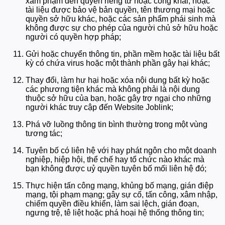
xâm phạm đến quyền riêng tư hoặc công khai, hoặc
tài liệu được bảo vệ bản quyền, tên thương mại hoặc
quyền sở hữu khác, hoặc các sản phẩm phái sinh mà
không được sự cho phép của người chủ sở hữu hoặc
người có quyền hợp pháp;
Gửi hoặc chuyển thông tin, phần mềm hoặc tài liệu bất
kỳ có chứa virus hoặc một thành phần gây hại khác;
Thay đổi, làm hư hại hoặc xóa nội dung bất kỳ hoặc
các phương tiện khác mà không phải là nội dung
thuộc sở hữu của bạn, hoặc gây trợ ngại cho những
người khác truy cập đến Website Joblink;
Phá vỡ luồng thông tin bình thường trong một vùng
tương tác;
Tuyên bố có liên hệ với hay phát ngôn cho một doanh
nghiệp, hiệp hội, thể chế hay tổ chức nào khác mà
bạn không được uỷ quyền tuyên bố mối liên hệ đó;
Thực hiện tấn công mạng, khủng bố mạng, gián điệp
mạng, tội phạm mạng; gây sự cố, tấn công, xâm nhập,
chiếm quyền điều khiển, làm sai lệch, gián đoạn,
ngưng trệ, tê liệt hoặc phá hoại hệ thống thông tin;