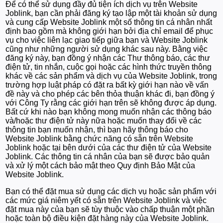
Để có thể sử dụng đầy đủ tiện ích dịch vụ trên Website
Joblink, bạn cần phải đăng ký tạo lập một tài khoản sử dụng
và cung cấp Website Joblink một số thông tin cá nhân nhất
định bao gồm mà không giới hạn bởi địa chỉ email để phục
vụ cho việc liên lạc giao tiếp giữa bạn và Website Joblink
cũng như những người sử dụng khác sau này. Bằng việc
đăng ký này, bạn đồng ý nhận các Thư thông báo, các thư
điện tử, tin nhắn, cuộc gọi hoặc các hình thức truyền thông
khác về các sản phẩm và dịch vụ của Website Joblink, trong
trường hợp luật pháp có đặt ra bất kỳ giới hạn nào về vấn
đề này và cho phép các bên thỏa thuận khác đi, bạn đồng ý
với Công Ty rằng các giới hạn trên sẽ không được áp dụng.
Bất cứ khi nào bạn không mong muốn nhận các thông báo
và/hoặc thư điện tử này nữa hoặc muốn thay đổi về các
thông tin bạn muốn nhận, thì bạn hãy thông báo cho
Website Joblink bằng chức năng có sẵn trên Website
Joblink hoặc tại bên dưới của các thư điện tử của Website
Joblink. Các thông tin cá nhân của bạn sẽ được bảo quản
và xử lý một cách bảo mật theo Quy định Bảo Mật của
Website Joblink.
Bạn có thể đặt mua sử dụng các dịch vụ hoặc sản phẩm với
các mức giá niêm yết có sẵn trên Website Joblink và việc
đặt mua này của bạn sẽ tùy thuộc vào chấp thuận một phần
hoặc toàn bộ điều kiện đặt hàng này của Website Joblink.