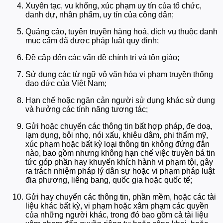
Xuyên tạc, vu khống, xúc phạm uy tín của tổ chức,
danh dự, nhân phẩm, uy tín của công dân;
Quảng cáo, tuyên truyền hàng hoá, dịch vụ thuộc danh
mục cấm đã được pháp luật quy định;
Đề cập đến các vấn đề chính trị và tôn giáo;
Sử dụng các từ ngữ vô văn hóa vi phạm truyền thống
đạo đức của Việt Nam;
Hạn chế hoặc ngăn cản người sử dụng khác sử dụng
và hưởng các tính năng tương tác;
Gửi hoặc chuyển các thông tin bất hợp pháp, đe doạ,
lạm dụng, bôi nhọ, nói xấu, khiêu dâm, phi thẩm mỹ,
xúc phạm hoặc bất kỳ loại thông tin không đứng đắn
nào, bao gồm nhưng không hạn chế việc truyền bá tin
tức góp phần hay khuyến khích hành vi phạm tội, gây
ra trách nhiệm pháp lý dân sự hoặc vi phạm pháp luật
đia phương, liêng bang, quốc gia hoặc quốc tế;
Gửi hay chuyển các thông tin, phần mềm, hoặc các tài
liệu khác bất kỳ, vi phạm hoặc xâm phạm các quyền
của những người khác, trong đó bao gồm cả tài liệu