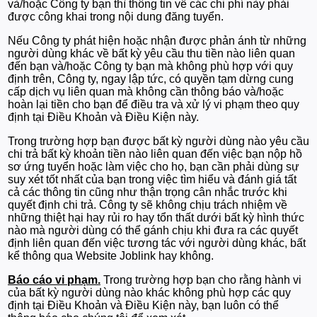
và/hoặc Công ty bạn thì thông tin về các chi phí này phải
được công khai trong nội dung đăng tuyển.
Nếu Công ty phát hiện hoặc nhận được phản ánh từ những
người dùng khác về bất kỳ yêu cầu thu tiền nào liên quan
đến bạn và/hoặc Công ty bạn mà không phù hợp với quy
định trên, Công ty, ngay lập tức, có quyền tạm dừng cung
cấp dịch vụ liên quan mà không cần thông báo và/hoặc
hoàn lại tiền cho bạn để điều tra và xử lý vi phạm theo quy
định tại Điều Khoản và Điều Kiện này.
Trong trường hợp bạn được bất kỳ người dùng nào yêu cầu
chi trả bất kỳ khoản tiền nào liên quan đến việc bạn nộp hồ
sơ ứng tuyển hoặc làm việc cho họ, bạn cần phải dùng sự
suy xét tốt nhất của bạn trong việc tìm hiểu và đánh giá tất
cả các thông tin cũng như thận trọng cân nhắc trước khi
quyết định chi trả. Công ty sẽ không chịu trách nhiệm về
những thiệt hại hay rủi ro hay tổn thất dưới bất kỳ hình thức
nào mà người dùng có thể gánh chịu khi đưa ra các quyết
định liên quan đến việc tương tác với người dùng khác, bất
kể thông qua Website Joblink hay không.
Báo cáo vi phạm.
Trong trường hợp bạn cho rằng hành vi
của bất kỳ người dùng nào khác không phù hợp các quy
định tại Điều Khoản và Điều Kiện này, bạn luôn có thể