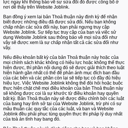
lực ngay khi thông báo về sự sửa đổi đó được công bố ở
nơi dễ thấy trên Website Joblink.
Bạn đồng ý xem lại bản Thoả thuận này định kỳ để nhận
biết được những điều đã được sửa đổi. Nếu bạn không
chấp nhận các sửa đổi này, bạn phải ngưng truy cập
Website Joblink. Sự tiếp tục truy cập của bạn và việc sử
dụng Website Joblink sau thông báo về mọi sửa đổi như
vậy sẽ được xem là sự chấp nhận tất cả các sửa đổi như
vậy.
Nếu điều khoản bất kỳ của bản Thoả thuận này hoặc của
mọi chính sách khác không có hiệu lực hoặc không thể thực
hiện được, thì phần nội dung đó sẽ được giải thích theo luật
hiện hành gần nhất có thể để phản ánh mục đích ban đầu
của các bên và các phần còn lại sẽ tiếp tục có đầy đủ hiệu
hiệu lực. Việc Website Joblink không thể đòi hỏi hoặc buộc
thực hiện chặt chẽ mọi điều khoản của bản Thoả thuận này
sẽ không được coi là sự khước từ điều khoản hay quyền
bất kỳ. Bản Thoả thuận này sẽ được điều chỉnh bởi các luật
của bang hay tỉnh sở tại của Website Joblink, trừ phi có sự
mâu thuẫn các quy tắc của các luật, và bạn và Website
Joblink đều phải phục tùng quyền thực thi pháp lý duy nhất
của toà án tỉnh hay bang đó.