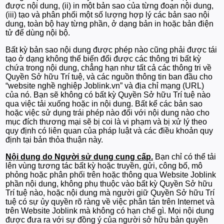
được nội dung, (ii) in một bản sao của từng đoạn nội dung,
(iii) tạo và phân phối một số lượng hợp lý các bản sao nội
dung, toàn bộ hay từng phần, ở dạng bản in hoặc bản điện
tử để dùng nội bộ.
Bất kỳ bản sao nội dung được phép nào cũng phải được tái
tạo ở dạng không thể biến đổi được các thông tri bất kỳ
chứa trong nội dung, chẳng hạn như tất cả các thông tri về
Quyền Sở hữu Trí tuệ, và các nguồn thông tin ban đầu cho
“website nghề nghiệp Joblink.vn” và địa chỉ mạng (URL)
của nó. Bạn sẽ không có bất kỳ Quyền Sở hữu Trí tuệ nào
qua việc tải xuống hoặc in nội dung. Bất kể các bản sao
hoặc việc sử dụng trái phép nào đối với nội dung nào cho
mục đích thương mại sẽ bị coi là vi phạm và bị xử lý theo
quy định có liên quan của pháp luật và các điều khoản quy
định tại bản thỏa thuận này.
Nội dung do Người sử dụng cung cấp.
Bạn chỉ có thể tải
lên vùng tương tác bất kỳ hoặc truyền, gửi, công bố, mô
phỏng hoặc phân phối trên hoặc thông qua Website Joblink
phần nội dung, không phụ thuộc vào bất kỳ Quyền Sở hữu
Trí tuệ nào, hoặc nội dung mà người giữ Quyền Sở hữu Trí
tuệ có sự ủy quyền rõ ràng về việc phân tán trên Internet và
trên Website Joblink mà không có hạn chế gì. Mọi nội dung
được đưa ra với sự đồng ý của người sở hữu bản quyền