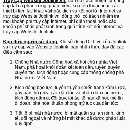
Truy cập Website Joblink.vn.
Bạn có trách nhiệm tự cung
cấp tất cả phần cứng, phần mềm, số điện thoại hoặc các
thiết bị liên lạc khác và/hoặc dịch vụ kết nối tới Internet và
truy cập Website Joblink.vn, đồng thời có trách nhiệm trả
mọi khoản phí truy cập Internet, phí điện thoại hoặc các
khoản phí khác phát sinh trong quá trình kết nối Internet và
truy cập Website Joblink.
Đạo đức người sử dụng.
Khi sử dụng Dịch vụ của Joblink
và truy cập vào Website Joblink, bạn nhận thức đầy đủ các
điều cấm sau:
Chống Nhà nước Cộng hoà xã hội chủ nghĩa Việt
Nam, phá hoại khối đoàn kết toàn dân, tuyên truyền,
xuyên tạc, kích động hoặc cung cấp thông chống phá
Nhà nước Việt Nam;
Kích động bạo lực, tuyên truyền chiến tranh xâm lược,
gây hận thù giữa các dân tộc và nhân dân các nước,
kích động dâm ô, đồi trụy, tội ác, tệ nạn xã hội, mê tín
dị đoan, phá hoại thuần phong mỹ tục của dân tộc;
Tiết lộ bí mật nhà nước, bí mật quân sự, an ninh, kinh
tế, đối ngoại và những bí mật khác đã được pháp luật
quy định;