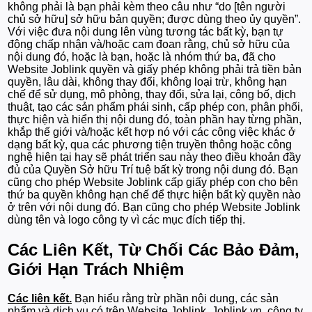
không phải là bạn phải kèm theo câu như “do [tên người
chủ sở hữu] sở hữu bản quyền; được dùng theo ủy quyền”.
Với việc đưa nội dung lên vùng tương tác bất kỳ, bạn tự
động chấp nhận và/hoặc cam đoan rằng, chủ sở hữu của
nội dung đó, hoặc là bạn, hoặc là nhóm thứ ba, đã cho
Website Joblink quyền và giấy phép không phải trả tiền bản
quyền, lâu dài, không thay đổi, không loại trừ, không hạn
chế để sử dụng, mô phỏng, thay đổi, sửa lại, công bố, dịch
thuật, tạo các sản phẩm phái sinh, cấp phép con, phân phối,
thực hiện và hiển thị nội dung đó, toàn phần hay từng phần,
khắp thế giới và/hoặc kết hợp nó với các công việc khác ở
dạng bất kỳ, qua các phương tiện truyền thông hoặc công
nghệ hiện tại hay sẽ phát triển sau này theo điều khoản đầy
đủ của Quyền Sở hữu Trí tuệ bất kỳ trong nội dung đó. Bạn
cũng cho phép Website Joblink cấp giấy phép con cho bên
thứ ba quyền không hạn chế để thực hiện bất kỳ quyền nào
ở trên với nội dung đó. Bạn cũng cho phép Website Joblink
dùng tên và logo công ty vì các mục đích tiếp thị.
Các Liên Kết, Từ Chối Các Bảo Đảm,
Giới Hạn Trách Nhiệm
Các liên kết.
Bạn hiểu rằng trừ phần nội dung, các sản
phẩm và dịch vụ có trên Website Joblink, Joblink.vn, công ty