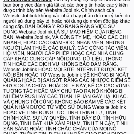
bạn trong việc đánh giá tất cả các thông tin hoặc các ý kiến
được trình bày trên Website Joblink. Chính sách của
Website Joblink không xác nhận hay phản đối mọi ý kiến do
người sử dụng bày tỏ, hoặc nội dung do nhóm độc lập khác
cung cấp. BẠN ĐỒNG Ý RÕ RÀNG RẰNG VIỆC SỬ
DỤNG Website Joblink LÀ SỰ MẠO HIỂM CỦA RIÊNG
BẠN. Website Joblink, VÀ CÔNG TY MẸ, HOẶC CÁC CHI
NHÁNH, HOẶC CÁC GIÁM ĐỐC, NHÂN VIÊN, NHỮNG
NGƯỜI LÀM THUÊ, CÁC ĐẠI LÝ, CÁC CỘNG TÁC VIÊN,
HỘI VIÊN, NGƯỜI CẤP PHÉP HOẶC CÁC NHÀ CUNG
CẤP KHÁC CUNG CẤP NỘI DUNG, DỮ LIỆU, THÔNG
TIN HOẶC CÁC DỊCH VỤ KHÔNG BẢO ĐẢM RẰNG,
Website Joblink HOẶC MỌI SITE INTERNET ĐƯỢC KẾT
NỐI ĐẾN HOẶC TỪ Website Joblink SẼ KHÔNG BỊ NGẮT
QUÃNG HOẶC BỊ SAI SÓT, RẰNG CÁC NHƯỢC ĐIỂM SẼ
ĐƯỢC SỬA CHỮA, HOẶC SITE NÀY, KỂ CẢ CÁC VÙNG
TƯƠNG TÁC HOẶC MÁY CHỦ TẠO RA NÓ KHÔNG BỊ
NHIỄM VIRUS HAY CÁC THÀNH PHẦN GÂY HẠI KHÁC.
VÀ CHÚNG TÔI CŨNG KHÔNG BẢO ĐẢM VỀ CÁC KẾT
QUẢ NHẬN ĐƯỢC TỪ VIỆC SỬ DỤNG Website Joblink
HOẶC VỀ TÍNH ĐÚNG LÚC, TÍNH TRÌNH TỰ, TÍNH
CHÍNH XÁC, SỰ ỦY QUYỀN, TÍNH ĐẦY ĐỦ, TÍNH HỮU
DỤNG, TÍNH BẤT KHẢ XÂM PHẠM, TÍNH TIN CẬY, TÍNH
SẴN SÀNG HOẶC TÍNH CHẮC CHẮN CỦA MOI NỘI