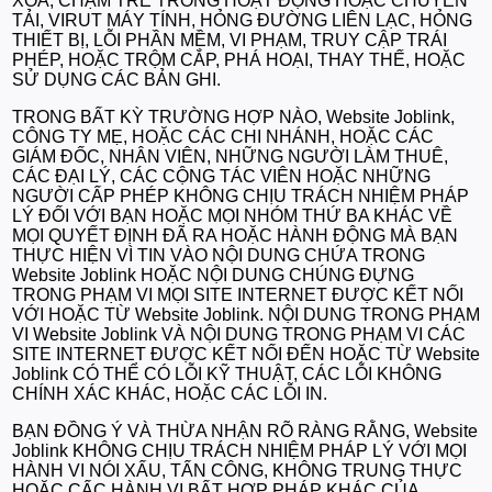
XÓA, CHẬM TRỄ TRONG HOẠT ĐỘNG HOẶC CHUYỂN
TẢI, VIRUT MÁY TÍNH, HỎNG ĐƯỜNG LIÊN LẠC, HỎNG
THIẾT BỊ, LỖI PHẦN MỀM, VI PHẠM, TRUY CẬP TRÁI
PHÉP, HOẶC TRỘM CẮP, PHÁ HOẠI, THAY THẾ, HOẶC
SỬ DỤNG CÁC BẢN GHI.
TRONG BẤT KỲ TRƯỜNG HỢP NÀO, Website Joblink,
CÔNG TY MẸ, HOẶC CÁC CHI NHÁNH, HOẶC CÁC
GIÁM ĐỐC, NHÂN VIÊN, NHỮNG NGƯỜI LÀM THUÊ,
CÁC ĐẠI LÝ, CÁC CỘNG TÁC VIÊN HOẶC NHỮNG
NGƯỜI CẤP PHÉP KHÔNG CHỊU TRÁCH NHIỆM PHÁP
LÝ ĐỐI VỚI BẠN HOẶC MỌI NHÓM THỨ BA KHÁC VỀ
MỌI QUYẾT ĐỊNH ĐÃ RA HOẶC HÀNH ĐỘNG MÀ BẠN
THỰC HIỆN VÌ TIN VÀO NỘI DUNG CHỨA TRONG
Website Joblink HOẶC NỘI DUNG CHÚNG ĐỰNG
TRONG PHẠM VI MỌI SITE INTERNET ĐƯỢC KẾT NỐI
VỚI HOẶC TỪ Website Joblink. NỘI DUNG TRONG PHẠM
VI Website Joblink VÀ NỘI DUNG TRONG PHẠM VI CÁC
SITE INTERNET ĐƯỢC KẾT NỐI ĐẾN HOẶC TỪ Website
Joblink CÓ THỂ CÓ LỖI KỸ THUẬT, CÁC LỖI KHÔNG
CHÍNH XÁC KHÁC, HOẶC CÁC LỖI IN.
BẠN ĐỒNG Ý VÀ THỪA NHẬN RÕ RÀNG RẰNG, Website
Joblink KHÔNG CHỊU TRÁCH NHIỆM PHÁP LÝ VỚI MỌI
HÀNH VI NÓI XẤU, TẤN CÔNG, KHÔNG TRUNG THỰC
HOẶC CẤC HÀNH VI BẤT HỢP PHÁP KHÁC CỦA