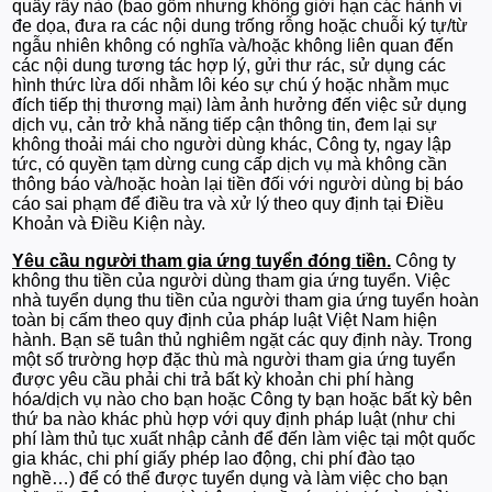
quấy rầy nào (bao gồm nhưng không giới hạn các hành vi
đe dọa, đưa ra các nội dung trống rỗng hoặc chuỗi ký tự/từ
ngẫu nhiên không có nghĩa và/hoặc không liên quan đến
các nội dung tương tác hợp lý, gửi thư rác, sử dụng các
hình thức lừa dối nhằm lôi kéo sự chú ý hoặc nhằm mục
đích tiếp thị thương mại) làm ảnh hưởng đến việc sử dụng
dịch vụ, cản trở khả năng tiếp cận thông tin, đem lại sự
không thoải mái cho người dùng khác, Công ty, ngay lập
tức, có quyền tạm dừng cung cấp dịch vụ mà không cần
thông báo và/hoặc hoàn lại tiền đối với người dùng bị báo
cáo sai phạm để điều tra và xử lý theo quy định tại Điều
Khoản và Điều Kiện này.
Yêu cầu người tham gia ứng tuyển đóng tiền.
Công ty
không thu tiền của người dùng tham gia ứng tuyển. Việc
nhà tuyển dụng thu tiền của người tham gia ứng tuyển hoàn
toàn bị cấm theo quy định của pháp luật Việt Nam hiện
hành. Bạn sẽ tuân thủ nghiêm ngặt các quy định này. Trong
một số trường hợp đặc thù mà người tham gia ứng tuyển
được yêu cầu phải chi trả bất kỳ khoản chi phí hàng
hóa/dịch vụ nào cho bạn hoặc Công ty bạn hoặc bất kỳ bên
thứ ba nào khác phù hợp với quy định pháp luật (như chi
phí làm thủ tục xuất nhập cảnh để đến làm việc tại một quốc
gia khác, chi phí giấy phép lao động, chi phí đào tạo
nghề…) để có thể được tuyển dụng và làm việc cho bạn