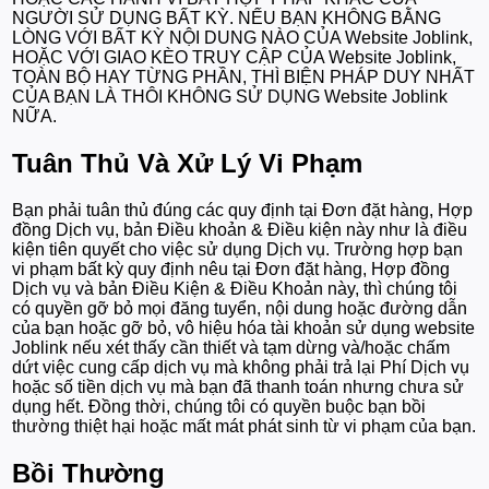
NGƯỜI SỬ DỤNG BẤT KỲ. NẾU BẠN KHÔNG BẰNG
LÒNG VỚI BẤT KỲ NỘI DUNG NÀO CỦA Website Joblink,
HOẶC VỚI GIAO KÈO TRUY CẬP CỦA Website Joblink,
TOÀN BỘ HAY TỪNG PHẦN, THÌ BIỆN PHÁP DUY NHẤT
CỦA BẠN LÀ THÔI KHÔNG SỬ DỤNG Website Joblink
NỮA.
Tuân Thủ Và Xử Lý Vi Phạm
Bạn phải tuân thủ đúng các quy định tại Đơn đặt hàng, Hợp
đồng Dịch vụ, bản Điều khoản & Điều kiện này như là điều
kiện tiên quyết cho việc sử dụng Dịch vụ. Trường hợp bạn
vi phạm bất kỳ quy định nêu tại Đơn đặt hàng, Hợp đồng
Dịch vụ và bản Điều Kiện & Điều Khoản này, thì chúng tôi
có quyền gỡ bỏ mọi đăng tuyển, nội dung hoặc đường dẫn
của bạn hoặc gỡ bỏ, vô hiệu hóa tài khoản sử dụng website
Joblink nếu xét thấy cần thiết và tạm dừng và/hoặc chấm
dứt việc cung cấp dịch vụ mà không phải trả lại Phí Dịch vụ
hoặc số tiền dịch vụ mà bạn đã thanh toán nhưng chưa sử
dụng hết. Đồng thời, chúng tôi có quyền buộc bạn bồi
thường thiệt hại hoặc mất mát phát sinh từ vi phạm của bạn.
Bồi Thường