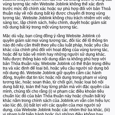
vùng tương tác nên Website Joblink không thể xác định
trước mức độ chính xác hoặc sự phù hợp đối với bản Thoả
thuận này về nội dung bất kỳ được chuyển đi trong vùng
tương tác. Website Joblink không chịu trách nhiệm với việc
sàng lọc, lập chính sách, hiệu chỉnh, duyệt hoặc giám sát
nội dung bất kỳ trong một vùng tương tác.
Mặc dù vậy, bạn cũng đồng ý rằng Website Joblink có
quyền giám sát mọi vùng tương tác, đôi lúc để lộ thông tin
nào đó nếu cần thiết theo yêu cầu luật pháp, hoặc yêu cầu
khác của chính phủ đối với hoạt động của vùng tương tác,
hoặc để tự bảo vệ mình hay những người sử dụng khác.
Nếu được thông báo nội dung dẫn ra không phù hợp với
bản Thỏa thuận này, Website Joblink có thể thận trọng điều
tra và xác định để loại bỏ, hoặc yêu cầu người sử dụng bỏ
nội dung đó. Website Joblink giữ quyền cấm các hành
động, truyền đạt tin tức hoặc nội dung trong phạm vi vùng
tương tác, hoặc soạn thảo, từ chối gửi, hoặc loại bỏ nội
dung bất kỳ, toàn thể hay từng phần mà với đặc quyền của
mình, chúng tôi cho rằng (i) vi phạm các điều khoản tiêu
chuẩn lúc đó của bản Thỏa thuận này hoặc chuẩn bất kỳ
khác nằm trong chính sách của Joblink.vn vẫn còn hiệu lực
vào lúc đó, (ii) bất lợi với các quyền của mọi người sử
dụng, của Website Joblink hoặc các nhóm thứ ba khác, (iii)
vi phạm luật hiện hành hoặc (iv) những điều không hay