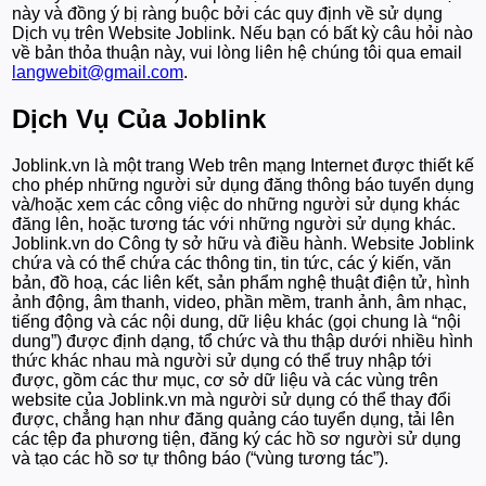
này và đồng ý bị ràng buộc bởi các quy định về sử dụng
Dịch vụ trên Website Joblink. Nếu bạn có bất kỳ câu hỏi nào
về bản thỏa thuận này, vui lòng liên hệ chúng tôi qua email
langwebit@gmail.com
.
Dịch Vụ Của Joblink
Joblink.vn là một trang Web trên mạng Internet được thiết kế
cho phép những người sử dụng đăng thông báo tuyển dụng
và/hoặc xem các công việc do những người sử dụng khác
đăng lên, hoặc tương tác với những người sử dụng khác.
Joblink.vn do Công ty sở hữu và điều hành. Website Joblink
chứa và có thể chứa các thông tin, tin tức, các ý kiến, văn
bản, đồ hoạ, các liên kết, sản phẩm nghệ thuật điện tử, hình
ảnh động, âm thanh, video, phần mềm, tranh ảnh, âm nhạc,
tiếng động và các nội dung, dữ liệu khác (gọi chung là “nội
dung”) được định dạng, tổ chức và thu thập dưới nhiều hình
thức khác nhau mà người sử dụng có thể truy nhập tới
được, gồm các thư mục, cơ sở dữ liệu và các vùng trên
website của Joblink.vn mà người sử dụng có thể thay đổi
được, chẳng hạn như đăng quảng cáo tuyển dụng, tải lên
các tệp đa phương tiện, đăng ký các hồ sơ người sử dụng
và tạo các hồ sơ tự thông báo (“vùng tương tác”).