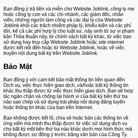
Bạn đồng ý trả tiền và miễn cho Website Joblink, công ty mẹ
hoặc công ty con và các chi nhánh, các giám đốc, nhân
viên, những người làm công và các đại lý của Website
Joblink khỏi các trách nhiệm pháp lý, khiếu kiện và các phí
tổn, kể cả các phí hợp lý cho luật sư, nảy sinh từ sự vi phạm
bản Thỏa thuận này, từ chính sách bất kỳ khác, từ việc bạn
sử dụng hay truy cập Website Joblink hoặc site internet
đựơc kết nối đến hoặc từ Website Joblink, hoặc về việc
truyền nội dung bất kỳ trên Website Joblink.
Bảo Mật
Bạn đồng ý với cam kết bảo mật thông tin liên quan đến
Dịch vụ, việc thực hiện giao dịch, và/hoặc bất kỳ thông tin
khác thu thập được từ việc thực hiện giao dịch. Bạn sẽ hợp
tác ngăn chặn và chống lại hành vi của bất kỳ bên thứ ba
nào sao chép và sử dụng trái phép nội dung đăng tuyển
hoặc thông tin khác của bạn trên Internet.
Bạn không được tiết lộ, chia sẻ hoặc bán các thông tin về
ứng viên mà mình thu thập được từ việc sử dụng dịch vụ
cho bất kỳ một bên thứ ba nào khác dưới mọi hình thức mà
không được sự đồng ý trước bằng văn bản của Công Ty.