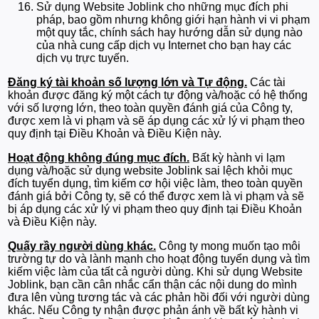
Sử dụng Website Joblink cho những mục đích phi
pháp, bao gồm nhưng không giới hạn hành vi vi phạm
một quy tắc, chính sách hay hướng dẫn sử dụng nào
của nhà cung cấp dịch vụ Internet cho bạn hay các
dịch vụ trực tuyến.
Đăng ký tài khoản số lượng lớn và Tự động.
Các tài
khoản được đăng ký một cách tự động và/hoặc có hệ thống
với số lượng lớn, theo toàn quyền đánh giá của Công ty,
được xem là vi phạm và sẽ áp dụng các xử lý vi phạm theo
quy định tại Điều Khoản và Điều Kiện này.
Hoạt động không đúng mục đích.
Bất kỳ hành vi lạm
dụng và/hoặc sử dụng website Joblink sai lệch khỏi mục
đích tuyển dụng, tìm kiếm cơ hội việc làm, theo toàn quyền
đánh giá bởi Công ty, sẽ có thể được xem là vi phạm và sẽ
bị áp dụng các xử lý vi phạm theo quy định tại Điều Khoản
và Điều Kiện này.
Quấy rầy người dùng khác.
Công ty mong muốn tạo môi
trường tự do và lành mạnh cho hoạt động tuyển dụng và tìm
kiếm việc làm của tất cả người dùng. Khi sử dụng Website
Joblink, bạn cần cân nhắc cẩn thận các nội dung do mình
đưa lên vùng tương tác và các phản hồi đối với người dùng
khác. Nếu Công ty nhận được phản ánh về bất kỳ hành vi