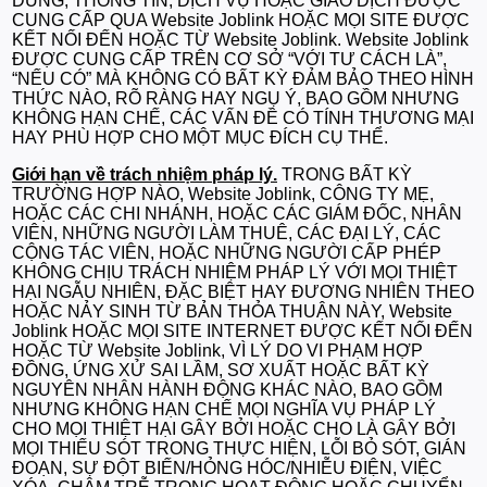
DUNG, THÔNG TIN, DỊCH VỤ HOẶC GIAO DỊCH ĐƯỢC
CUNG CẤP QUA Website Joblink HOẶC MỌI SITE ĐƯỢC
KẾT NỐI ĐẾN HOẶC TỪ Website Joblink. Website Joblink
ĐƯỢC CUNG CẤP TRÊN CƠ SỞ “VỚI TƯ CÁCH LÀ”,
“NẾU CÓ” MÀ KHÔNG CÓ BẤT KỲ ĐẢM BẢO THEO HÌNH
THỨC NÀO, RÕ RÀNG HAY NGỤ Ý, BAO GỒM NHƯNG
KHÔNG HẠN CHẾ, CÁC VẤN ĐỀ CÓ TÍNH THƯƠNG MẠI
HAY PHÙ HỢP CHO MỘT MỤC ĐÍCH CỤ THỂ.
Giới hạn về trách nhiệm pháp lý.
TRONG BẤT KỲ
TRƯỜNG HỢP NÀO, Website Joblink, CÔNG TY MẸ,
HOẶC CÁC CHI NHÁNH, HOẶC CÁC GIÁM ĐỐC, NHÂN
VIÊN, NHỮNG NGƯỜI LÀM THUÊ, CÁC ĐẠI LÝ, CÁC
CỘNG TÁC VIÊN, HOẶC NHỮNG NGƯỜI CẤP PHÉP
KHÔNG CHỊU TRÁCH NHIỆM PHÁP LÝ VỚI MỌI THIỆT
HẠI NGẪU NHIÊN, ĐẶC BIỆT HAY ĐƯƠNG NHIÊN THEO
HOẶC NẢY SINH TỪ BẢN THỎA THUẬN NÀY, Website
Joblink HOẶC MỌI SITE INTERNET ĐƯỢC KẾT NỐI ĐẾN
HOẶC TỪ Website Joblink, VÌ LÝ DO VI PHẠM HỢP
ĐỒNG, ỨNG XỬ SAI LẦM, SƠ XUẤT HOẶC BẤT KỲ
NGUYÊN NHÂN HÀNH ĐỘNG KHÁC NÀO, BAO GỒM
NHƯNG KHÔNG HẠN CHẾ MỌI NGHĨA VỤ PHÁP LÝ
CHO MỌI THIỆT HẠI GÂY BỞI HOẶC CHO LÀ GÂY BỞI
MỌI THIẾU SÓT TRONG THỰC HIỆN, LỖI BỎ SÓT, GIÁN
ĐOẠN, SỰ ĐỘT BIẾN/HỎNG HÓC/NHIỄU ĐIỆN, VIỆC