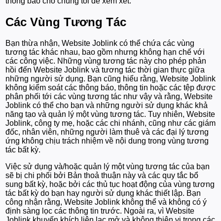
thông báo cho chúng tôi để xem xét.
Các Vùng Tương Tác
Bạn thừa nhận, Website Joblink có thể chứa các vùng
tương tác khác nhau, bao gồm nhưng không hạn chế với
các công việc. Những vùng tương tác này cho phép phản
hồi đến Website Joblink và tương tác thời gian thực giữa
những người sử dụng. Bạn cũng hiểu rằng, Website Joblink
không kiểm soát các thông báo, thông tin hoặc các tệp được
phân phối tới các vùng tương tác như vậy và rằng, Website
Joblink có thể cho bạn và những người sử dụng khác khả
năng tạo và quản lý một vùng tương tác. Tuy nhiên, Website
Joblink, công ty mẹ, hoặc các chi nhánh, cũng như các giám
đốc, nhân viên, những người làm thuê và các đại lý tương
ứng không chịu trách nhiệm về nội dung trong vùng tương
tác bất kỳ.
Việc sử dụng và/hoặc quản lý một vùng tương tác của bạn
sẽ bị chi phối bởi Bản thoả thuận này và các quy tắc bổ
sung bất kỳ, hoặc bởi các thủ tục hoạt động của vùng tương
tác bất kỳ do bạn hay người sử dụng khác thiết lập. Bạn
công nhận rằng, Website Joblink không thể và không có ý
định sàng lọc các thông tin trước. Ngoài ra, vì Website
Joblink khuyến khích liên lạc mở và không thiên vị trong các