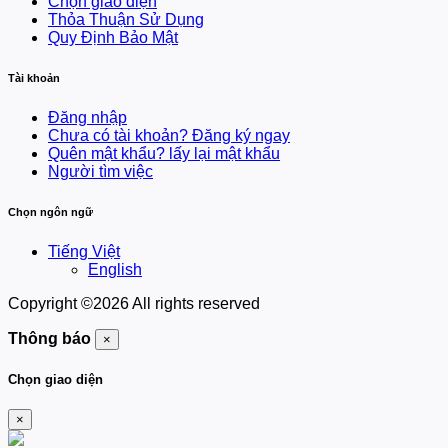
Chọn giao diện
Thỏa Thuận Sử Dụng
Quy Định Bảo Mật
Tài khoản
Đăng nhập
Chưa có tài khoản? Đăng ký ngay
Quên mật khẩu? lấy lại mật khẩu
Người tìm việc
Chọn ngôn ngữ
Tiếng Việt
English
Copyright ©
2026 All rights reserved
Thông báo
×
Chọn giao diện
×