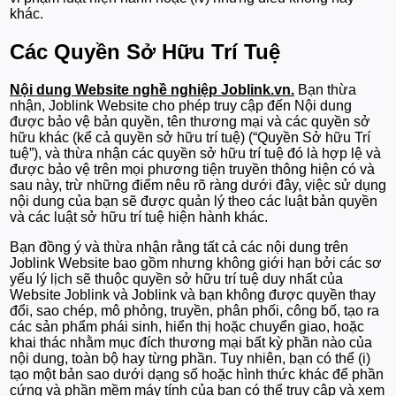
khác.
Các Quyền Sở Hữu Trí Tuệ
Nội dung Website nghề nghiệp Joblink.vn.
Bạn thừa
nhận, Joblink Website cho phép truy cập đến Nội dung
được bảo vệ bản quyền, tên thương mại và các quyền sở
hữu khác (kể cả quyền sở hữu trí tuệ) (“Quyền Sở hữu Trí
tuệ”), và thừa nhận các quyền sở hữu trí tuệ đó là hợp lệ và
được bảo vệ trên mọi phương tiện truyền thông hiện có và
sau này, trừ những điểm nêu rõ ràng dưới đây, việc sử dụng
nội dung của bạn sẽ được quản lý theo các luật bản quyền
và các luật sở hữu trí tuệ hiện hành khác.
Bạn đồng ý và thừa nhận rằng tất cả các nội dung trên
Joblink Website bao gồm nhưng không giới hạn bởi các sơ
yếu lý lịch sẽ thuộc quyền sở hữu trí tuệ duy nhất của
Website Joblink và Joblink và bạn không được quyền thay
đổi, sao chép, mô phỏng, truyền, phân phối, công bố, tạo ra
các sản phẩm phái sinh, hiển thị hoặc chuyển giao, hoặc
khai thác nhằm mục đích thương mại bất kỳ phần nào của
nội dung, toàn bộ hay từng phần. Tuy nhiên, bạn có thể (i)
tạo một bản sao dưới dạng số hoặc hình thức khác để phần
cứng và phần mềm máy tính của bạn có thể truy cập và xem